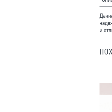
Опи
Данна
наде
и отл
ПО